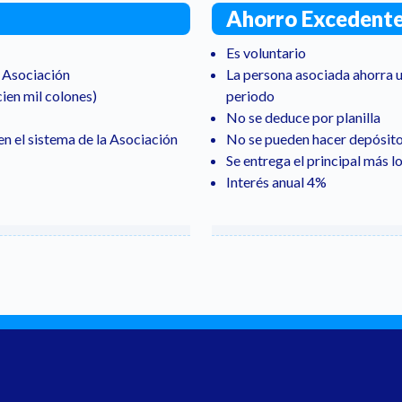
Ahorro Excedent
Es voluntario
a Asociación
La persona asociada ahorra u
ien mil colones)
periodo
No se deduce por planilla
en el sistema de la Asociación
No se pueden hacer depósit
Se entrega el principal más l
Interés anual 4%