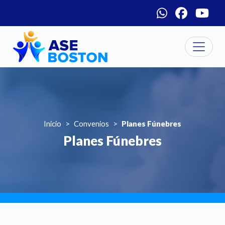
Menú social
Pasar al contenido principal
Inicio
Convenios
Planes Fúnebres
Planes Fúnebres